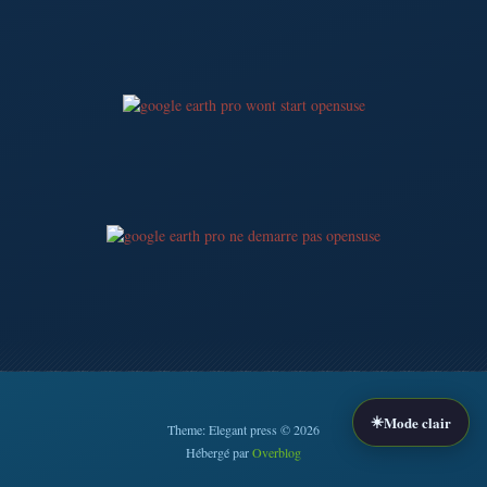
☀️
Mode clair
Theme: Elegant press © 2026
Hébergé par
Overblog