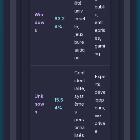
ilité
publi
univ
Win
c,
63.2
ersel
dow
entr
8%
le,
s
epris
jeux,
es,
bure
gami
autiq
ng
ue
Conf
Expe
ident
rts,
ialité,
déve
Unk
syst
15.5
lopp
now
ème
4%
eurs,
n
s
vie
pers
privé
onna
e
lisés