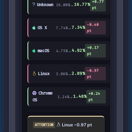
+0.77
16.77%
Unknown
16.00%
→
pt
−0.40
7.34%
OS X
7.74%
→
pt
+0.17
4.92%
macOS
4.75%
→
pt
−0.97
2.89%
Linux
3.86%
→
pt
Chrome
+0.24
1.48%
1.24%
→
OS
pt
Linux −0.97 pt
ATTENTION