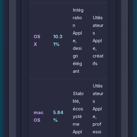
Intég
ratio
Utilis
n
ateur
Appl
s
OS
10.3
e,
Appl
X
1%
desi
e,
gn
créat
élég
ifs
ant
Utilis
Stabi
ateur
lité,
s
écos
Appl
mac
5.84
ystè
e,
OS
%
me
prof
Appl
essi