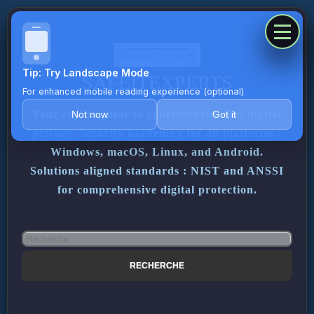
Tip: Try Landscape Mode
SAFEITEXPERTS
For enhanced mobile reading experience (optional)
Your expert guide to cybersecurity and digital
Not now
Got it
privacy. Security hardening for all platforms :
Windows, macOS, Linux, and Android.
Solutions aligned standards : NIST and ANSSI
for comprehensive digital protection.