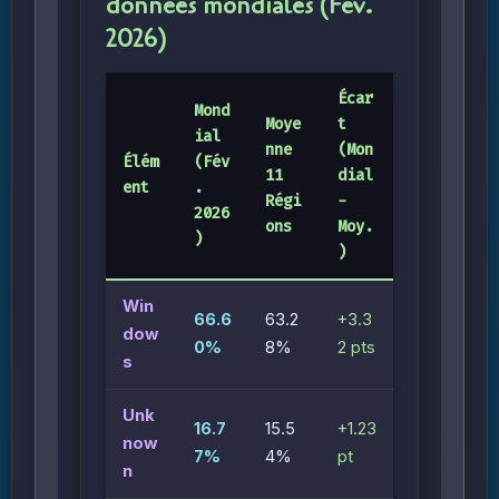
données mondiales (Fév.
2026)
Écar
Mond
Moye
t
ial
nne
(Mon
Élém
(Fév
11
dial
ent
.
Régi
−
2026
ons
Moy.
)
)
Win
66.6
63.2
+3.3
dow
0%
8%
2 pts
s
Unk
16.7
15.5
+1.23
now
7%
4%
pt
n