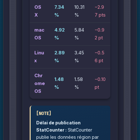
OS
7.34
10.31
−2.9
X
%
%
7 pts
mac
4.92
5.84
−0.9
OS
%
%
2 pt
Linu
2.89
3.45
−0.5
x
%
%
6 pt
Chr
1.48
1.58
−0.10
ome
%
%
pt
OS
Délai de publication
StatCounter :
StatCounter
publie les données région par