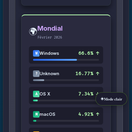
Mondial
🌍
Février 2026
66.6% ↑
Windows
W
16.77% ↑
Unknown
?
7.34% ↓
OS X
A
☀️
Mode clair
4.92% ↑
macOS
M