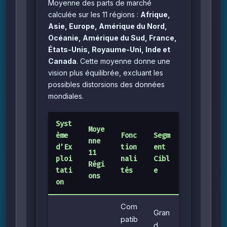
Moyenne des parts de marché
calculée sur les 11 régions :
Afrique,
Asie, Europe, Amérique du Nord,
Océanie, Amérique du Sud, France,
États-Unis, Royaume-Uni, Inde et
Canada
. Cette moyenne donne une
vision plus équilibrée, excluant les
possibles distorsions des données
mondiales.
Syst
Moye
ème
Fonc
Segm
nne
d'Ex
tion
ent
11
ploi
nali
Cibl
Régi
tati
tés
e
ons
on
Com
Gran
patib
d