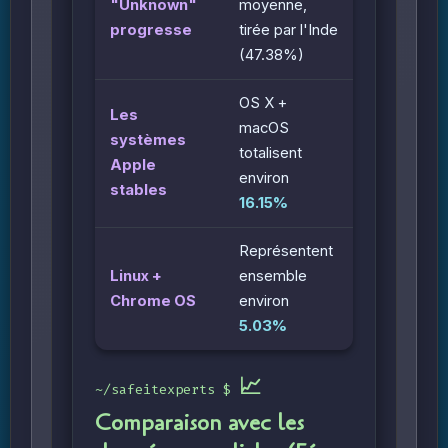
"Unknown"
moyenne,
progresse
tirée par l'Inde
(47.38%)
OS X +
Les
macOS
systèmes
totalisent
Apple
environ
stables
16.15%
Représentent
Linux +
ensemble
Chrome OS
environ
5.03%
📈
Comparaison avec les