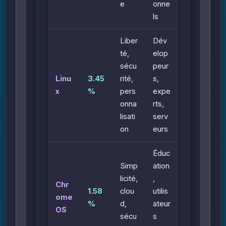
e
onne
ls
Liber
Dév
té,
elop
sécu
peur
Linu
3.45
rité,
s,
x
%
pers
expe
onna
rts,
lisati
serv
on
eurs
Éduc
Simp
ation
licité,
,
Chr
1.58
clou
utilis
ome
%
d,
ateur
OS
sécu
s