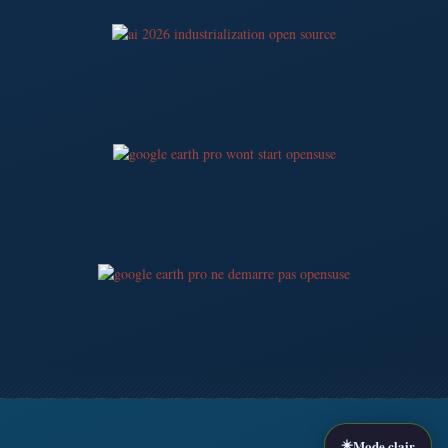
☀️
Mode clair