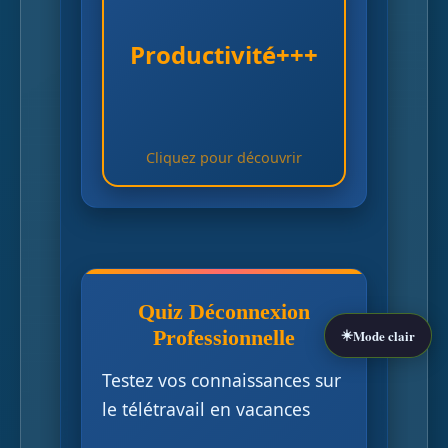
Effet paradoxal de
l'hyperconnexion sur la
Productivité+++
performance à long
terme
Cliquez pour découvrir
Cliquez pour revenir
Quiz Déconnexion
☀️
Professionnelle
Mode clair
Testez vos connaissances sur
le télétravail en vacances