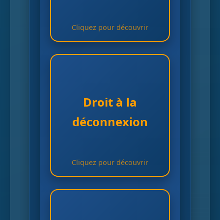
Cliquez pour découvrir
Cliquez pour revenir
Droit inscrit au Code du
Droit à la
travail depuis 2017
déconnexion
mais souvent non
respecté
Cliquez pour découvrir
Cliquez pour revenir