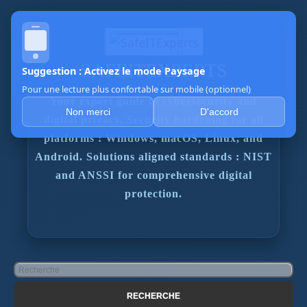
SAFEITEXPERTS
Suggestion : Activez le mode Paysage
Pour une lecture plus confortable sur mobile (optionnel)
Your expert guide to cybersecurity and
Non merci
D'accord
digital privacy. Security hardening for all
platforms : Windows, macOS, Linux, and
Android. Solutions aligned standards : NIST
and ANSSI for comprehensive digital
protection.