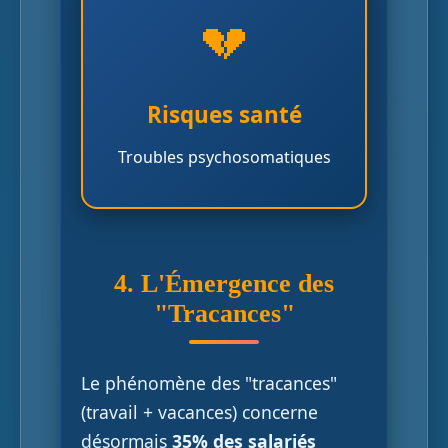
💔
Stress chronique affectant le
système immunitaire,
troubles cardiovasculaires et
Risques santé
perturbations digestives.
Troubles psychosomatiques
4. L'Émergence des
"Tracances"
Le phénomène des "tracances"
(travail + vacances) concerne
désormais
35% des salariés