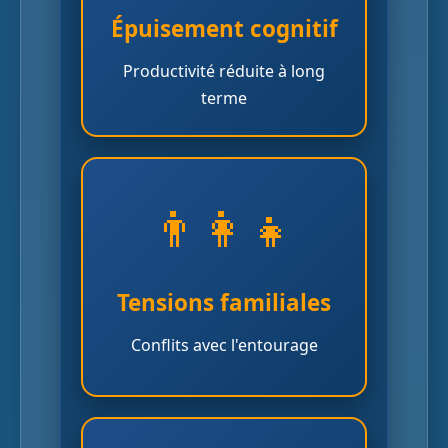
fatigués qu'avant leur
Épuisement cognitif
départ, ayant privé leur
Productivité réduite à long
cerveau du repos nécessaire.
terme
👨‍👩‍👧
Les enfants développent un
sentiment d'abandon face à
un parent physiquement
présent mais mentalement
Tensions familiales
absent.
Conflits avec l'entourage