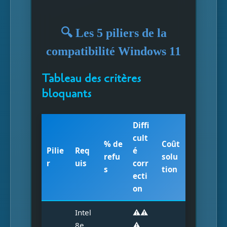
🔍 Les 5 piliers de la
compatibilité Windows 11
Tableau des critères
bloquants
Diffi
cult
% de
Coût
Pilie
Req
é
refu
solu
r
uis
corr
s
tion
ecti
on
Intel
⚠️⚠️
8e
⚠️