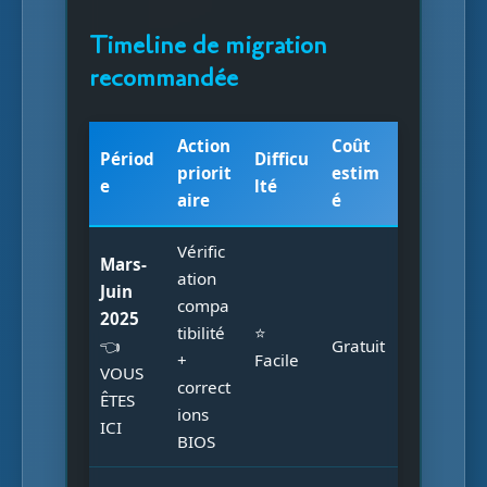
Timeline de migration
recommandée
Action
Coût
Périod
Difficu
priorit
estim
e
lté
aire
é
Vérific
Mars-
ation
Juin
compa
2025
tibilité
⭐
👈
Gratuit
+
Facile
VOUS
correct
ÊTES
ions
ICI
BIOS