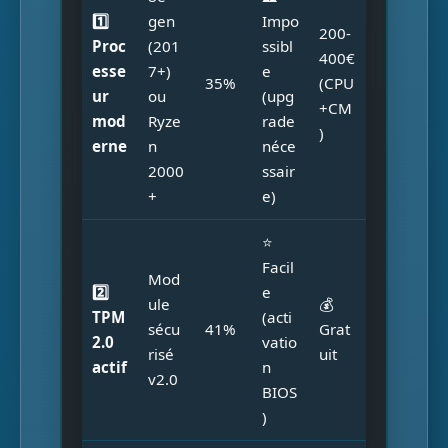
1️⃣
gen
Impo
200-
Proc
(201
ssibl
400€
esse
7+)
e
35%
(CPU
ur
ou
(upg
+CM
mod
Ryze
rade
)
erne
n
néce
2000
ssair
+
e)
⭐
Facil
Mod
2️⃣
e
ule
💰
TPM
(acti
sécu
41%
Grat
2.0
vatio
risé
uit
actif
n
v2.0
BIOS
)