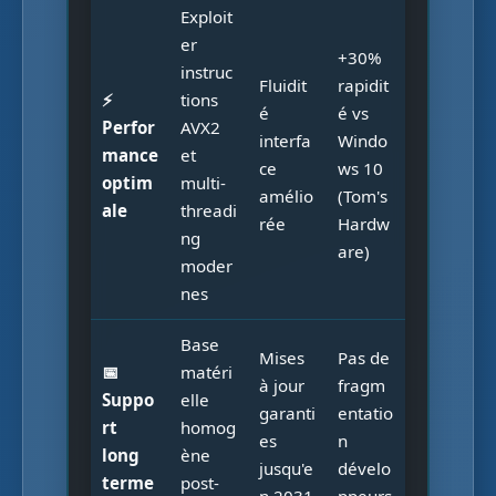
Exploit
er
+30%
instruc
Fluidit
rapidit
⚡
tions
é
é vs
Perfor
AVX2
interfa
Windo
mance
et
ce
ws 10
optim
multi-
amélio
(Tom's
ale
threadi
rée
Hardw
ng
are)
moder
nes
Base
Mises
Pas de
📅
matéri
à jour
fragm
Suppo
elle
garanti
entatio
rt
homog
es
n
long
ène
jusqu'e
dévelo
terme
post-