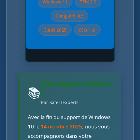
Windows 11
TPM 2.0
Compatibilité
Guide 2025
Sécurité
Série Migration Windows
📚
11
Par SafeITExperts
Avec la fin du support de Windows
10 le
14 octobre 2025
, nous vous
accompagnons dans votre