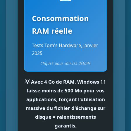
10
5,6 Go
onglets
4,8 Go
Consommation
(+17%)
Chrom
e
RAM réelle
Chrom
Tests Tom's Hardware, janvier
7,8 Go
e +
6,2 Go
(+26%)
Office +
2025
Teams
Cliquez pour voir les détails
Cliquez pour revenir
Gaming
10,2 Go
8,5 Go
(Elden
💡 Avec 4 Go de RAM, Windows 11
(+20%)
Ring)
laisse
moins de 500 Mo
pour vos
applications, forçant l'utilisation
massive du fichier d'échange sur
disque = ralentissements
garantis.