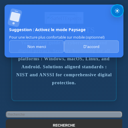
☀️
SAFEITEXPERTS
Suggestion : Activez le mode Paysage
Pour une lecture plus confortable sur mobile (optionnel)
Your expert guide to cybersecurity and
Non merci
D'accord
digital privacy. Security hardening for all
platforms : Windows, macOS, Linux, and
Android. Solutions aligned standards :
NIST and ANSSI for comprehensive digital
protection.