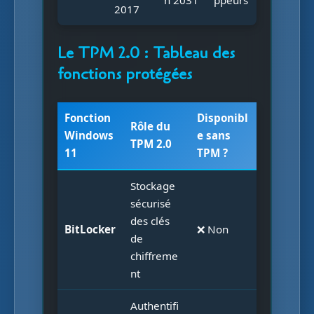
n 2031
ppeurs
2017
Le TPM 2.0 : Tableau des
fonctions protégées
Fonction
Disponibl
Rôle du
Windows
e sans
TPM 2.0
11
TPM ?
Stockage
sécurisé
des clés
BitLocker
❌ Non
de
chiffreme
nt
Authentifi