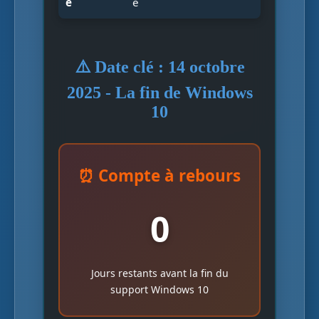
é
e
⚠️ Date clé : 14 octobre
2025 - La fin de Windows
10
⏰ Compte à rebours
0
Jours restants avant la fin du
support Windows 10