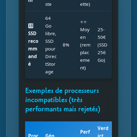
m
ste
ette)
64
⭐⭐
5️⃣
Go
Moy
25-
SSD
libre,
en
50€
reco
SSD
8%
(rem
(SSD
mm
pour
plac
256
and
Direc
eme
Go)
é
tStor
nt)
age
Exemples de processeurs
incompatibles (très
performants mais rejetés)
Verd
Perf
Proc
Gén
ict