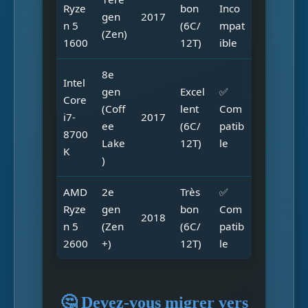
Ryze
bon
Inco
gen
2017
n 5
(6C/
mpat
(Zen)
1600
12T)
ible
8e
Intel
gen
Excel
✅
Core
(Coff
lent
Com
i7-
2017
ee
(6C/
patib
8700
Lake
12T)
le
K
)
AMD
2e
Très
✅
Ryze
gen
bon
Com
2018
n 5
(Zen
(6C/
patib
2600
+)
12T)
le
🤔 Devez-vous migrer vers