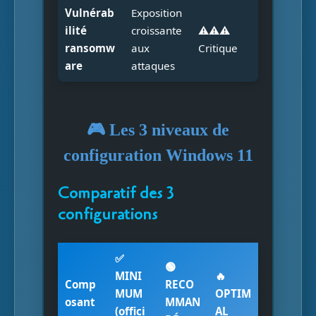
Vulnérab
Exposition
ilité
croissante
⚠️⚠️⚠️
ransomw
aux
Critique
are
attaques
🎮 Les 3 niveaux de
configuration Windows 11
Comparatif des 3
configurations
✅
🟢
MINI
🔥
Comp
RECO
MUM
OPTIM
osant
MMAN
(offici
AL