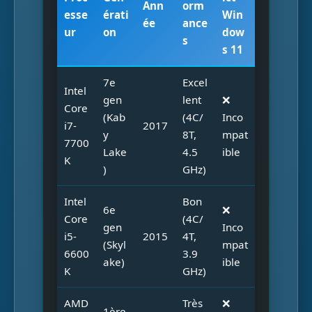
Ann
orm
esse
érati
Win
ée
ance
ur
on
dow
s
s 11
7e
Excel
Intel
gen
lent
❌
Core
(Kab
(4C/
Inco
i7-
2017
y
8T,
mpat
7700
Lake
4.5
ible
K
)
GHz)
Intel
Bon
6e
❌
Core
(4C/
gen
Inco
i5-
2015
4T,
(Skyl
mpat
6600
3.9
ake)
ible
K
GHz)
AMD
Très
❌
1ère