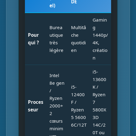
DÉ
el)
Gamin
Burea
Multitâ
g
Pour
utique
che
1440p/
qui ?
très
quotidi
4K,
légère
en
créatio
n
i5-
Intel
13600
8e gen
i5-
K /
/
12400
Ryzen
Ryzen
Proces
F /
7
2000+
seur
Ryzen
5800X
2
5 5600
3D
cœurs
6C/12T
14C/2
minim
0T ou