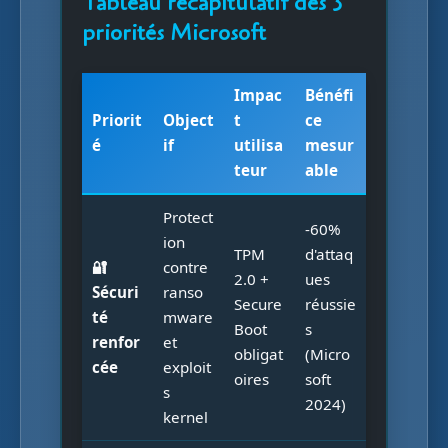
Tableau récapitulatif des 3
priorités Microsoft
Impac
Bénéfi
Priorit
Object
t
ce
é
if
utilisa
mesur
teur
able
Protect
-60%
ion
TPM
d'attaq
🔐
contre
2.0 +
ues
Sécuri
ranso
Secure
réussie
té
mware
Boot
s
renfor
et
obligat
(Micro
cée
exploit
oires
soft
s
2024)
kernel