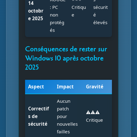
14
: PC
Critiqu
sécurit
octobr
non
e
é
e 2025
protég
élevés
és
Conséquences de rester sur
Windows 10 après octobre
2025
Aspect
Impact
Gravité
Aucun
Correctif
patch
⚠️⚠️⚠️
s de
pour
Critique
sécurité
nouvelles
failles