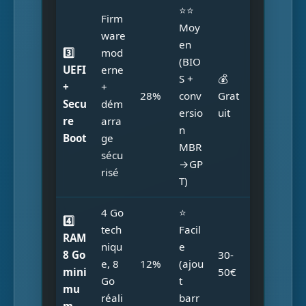
⭐⭐
Firm
Moy
ware
en
3️⃣
mod
(BIO
UEFI
erne
S +
💰
+
+
28%
conv
Grat
Secu
dém
ersio
uit
re
arra
n
Boot
ge
MBR
sécu
→GP
risé
T)
4 Go
⭐
4️⃣
tech
Facil
RAM
niqu
e
8 Go
30-
e, 8
12%
(ajou
mini
50€
Go
t
mu
réali
barr