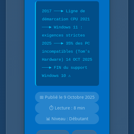
2017 ───► Ligne de
démarcation CPU 2021
───► Windows 11 :
exigences strictes
2025 ───► 35% des PC
incompatibles (Tom's
Hardware) 14 OCT 2025
───► FIN du support
Windows 10 ⚠️
📅 Publié le 9 Octobre 2025
⏱️ Lecture : 8 min
📊 Niveau : Débutant