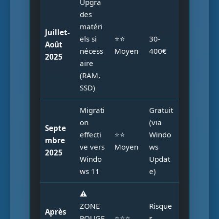
Upgra
des
matéri
Juillet-
els si
⭐⭐
30-
Août
nécess
Moyen
400€
2025
aire
(RAM,
SSD)
Migrati
Gratuit
on
(via
Septe
effecti
⭐⭐
Windo
mbre
ve vers
Moyen
ws
2025
Windo
Updat
ws 11
e)
⚠️
ZONE
Risque
Après
ROUGE
⭐⭐⭐
s