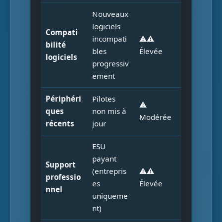
Nouveaux
logiciels
Compati
incompati
⚠️⚠️
bilité
bles
Élevée
logiciels
progressiv
ement
Périphéri
Pilotes
⚠️
ques
non mis à
Modérée
récents
jour
ESU
payant
Support
(entrepris
⚠️⚠️
professio
es
Élevée
nnel
uniqueme
nt)