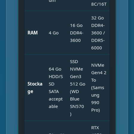
um
8C/16T
32 Go
16 Go
DDR4-
RAM
4 Go
DDR4-
3600 /
3600
DDR5-
6000
SSD
NVMe
64 Go
NVMe
Gen4 2
HDD/S
Gen3
To
Stocka
SD
512 Go
(Sams
ge
SATA
(WD
ung
accept
Blue
990
able
SN570
Pro)
)
RTX