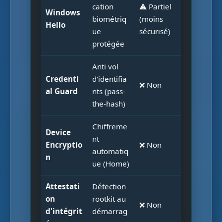
cation
⚠️ Partiel
Windows
biométriq
(moins
Hello
ue
sécurisé)
protégée
Anti vol
Credenti
d'identifia
❌ Non
al Guard
nts (pass-
the-hash)
Chiffreme
Device
nt
Encryptio
❌ Non
automatiq
n
ue (Home)
Attestati
Détection
on
rootkit au
❌ Non
d'intégrit
démarrag