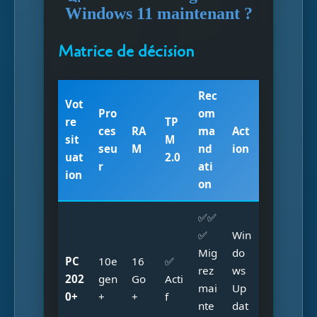
Windows 11 maintenant ?
Matrice de décision
Rec
Vot
Pro
om
re
TP
ces
RA
ma
Act
sit
M
seu
M
nd
ion
uat
2.0
r
ati
ion
on
✅✅
✅
Win
Mig
do
PC
10e
16
✅
rez
ws
202
gen
Go
Acti
mai
Up
0+
+
+
f
nte
dat