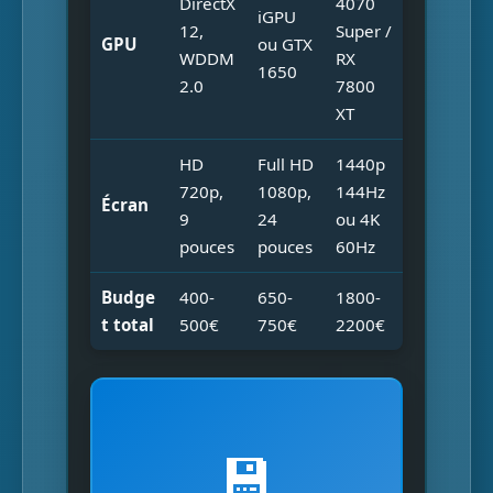
DirectX
4070
iGPU
12,
Super /
GPU
ou GTX
WDDM
RX
1650
2.0
7800
XT
HD
Full HD
1440p
720p,
1080p,
144Hz
Écran
9
24
ou 4K
pouces
pouces
60Hz
Budge
400-
650-
1800-
Windo
Windo
Scénari
t total
500€
750€
2200€
ws 11
ws 10
o
Systèm
3,5 Go
2,7 Go
e au
(+30%)
repos
💾