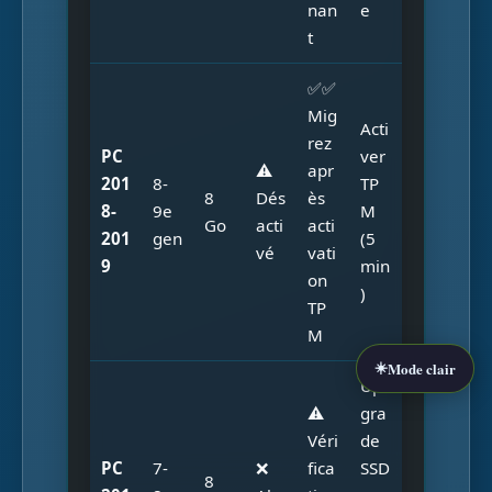
nan
e
t
✅✅
Mig
Acti
rez
PC
ver
⚠️
apr
201
8-
TP
8
Dés
ès
8-
9e
M
Go
acti
acti
201
gen
(5
vé
vati
9
min
on
)
TP
M
☀️
Mode clair
Up
⚠️
gra
Véri
de
PC
7-
❌
fica
SSD
8