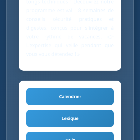
tongs techniques ! Découvrez notre
programme estival : 8 semaines de
conseils sécurité pratiques et
digestes, conçus pour s'intégrer à
votre rythme de vacances. 👉
L'expertise qui veille pendant que
vous vous détendez ! »
Calendrier
Lexique