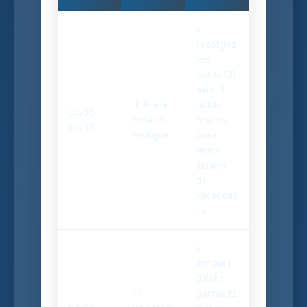
«
Protégez
vos
petits 🤸‍♂️
avec 3
👨‍👩‍👧‍👦
outils
30/06-
Enfants
malins
06/07
en ligne
pour
leurs
écrans
de
vacances
! »
«
Amours
d'été :
💘
partagez