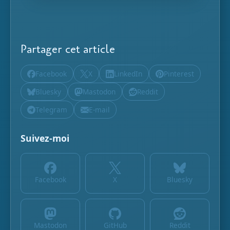
Partager cet article
Facebook
X
LinkedIn
Pinterest
Bluesky
Mastodon
Reddit
Telegram
E-mail
Suivez-moi
Facebook
X
Bluesky
Mastodon
GitHub
Reddit