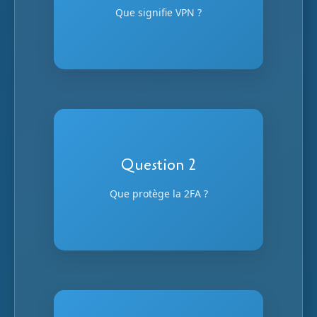
Que signifie VPN ?
Réseau privé virtuel qui sécurise votre
connexion
Réponse
Question 2
Vos comptes
Que protège la 2FA ?
Avec un second facteur
d'authentification (SMS, app, etc.)