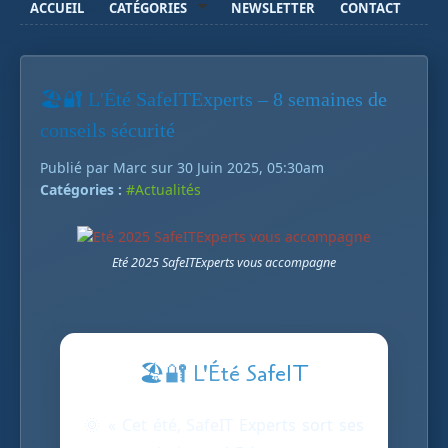
ACCUEIL
CATÉGORIES
NEWSLETTER
CONTACT
🏖️🔐 L'Été SafeITExperts – 8 semaines de
conseils sécurité
Publié par Marc sur 30 Juin 2025, 05:30am
Catégories :
#Actualités
Eté 2025 SafeITExperts vous accompagne
🏖️🔐 L'Été SafeIT
🌞 « Cet été, SafeIT Experts sort ses