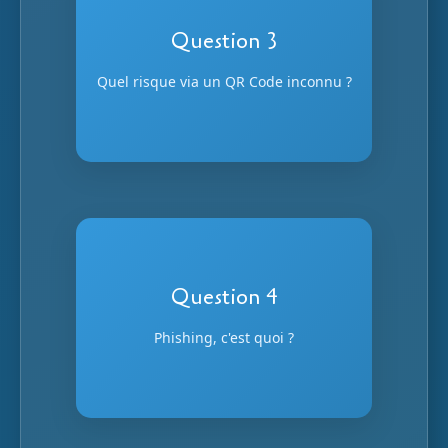
Réponse
Question 3
Redirection malveillante
Quel risque via un QR Code inconnu ?
Vers un site frauduleux ou une
arnaque
Réponse
Question 4
Hameçonnage
Phishing, c'est quoi ?
Tentative de vol de données via faux
emails ou sites