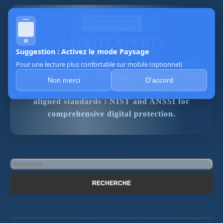
SAFEITEXPERTS
Suggestion : Activez le mode Paysage
Pour une lecture plus confortable sur mobile (optionnel)
Your expert guide to cybersecurity and digital
privacy. Security hardening for all platforms :
Non merci
D'accord
Windows, macOS, Linux, and Android. Solutions
aligned standards : NIST and ANSSI for
comprehensive digital protection.