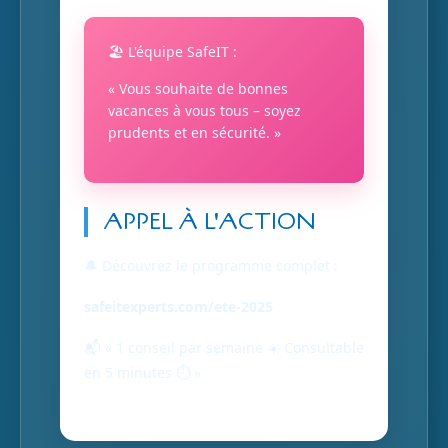
🏖️ L'équipe SafeIT :
« Vous souhaite de bonnes
vacances à vous tous – soyez
prudents et en sécurité. »
APPEL À L'ACTION
🔔 Découvrez le programme complet :
safeitexperts.com/ete-2025
📬 « 1 conseil par semaine ☀️ Consultable
en 5 minutes ⏱️ »