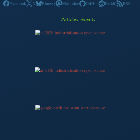
Facebook
X
Bluesky
Mastodon
GitHub
Reddit
RSS
Articles récents