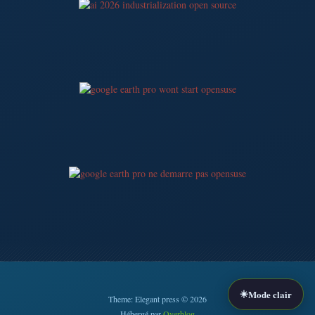
☀️
Mode clair
Theme: Elegant press © 2026
Hébergé par
Overblog