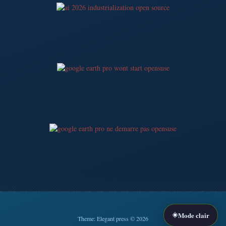
☀️
Mode clair
Theme: Elegant press © 2026