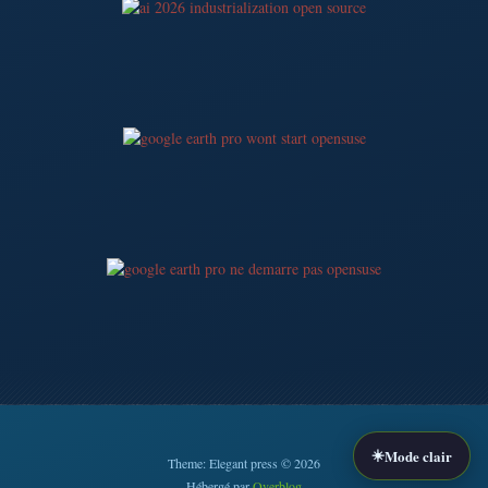
☀️
Mode clair
Theme: Elegant press © 2026
Hébergé par
Overblog