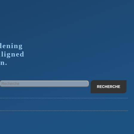
dening
aligned
n.