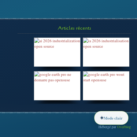
Articles récents
☀️
Mode clair
Hébergé par
Overblog