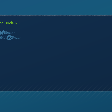
s sociaux !
Bluesky
itHub
Reddit