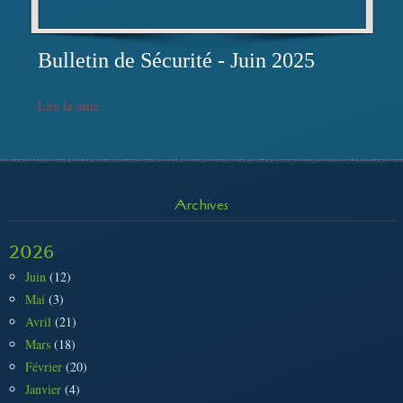
Bulletin de Sécurité - Juin 2025
Lire la suite
Archives
2026
Juin
(12)
Mai
(3)
Avril
(21)
Mars
(18)
Février
(20)
Janvier
(4)