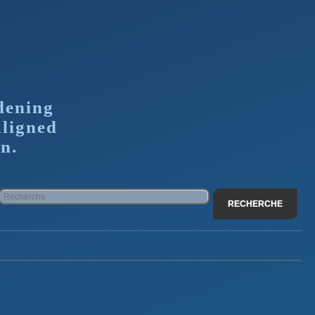
dening
aligned
n.