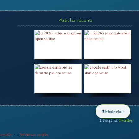
Articles récents
☀️
Mode clair
Hébergé par
Overblog
sonnelles
Préférences cookies