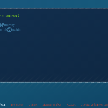
s sociaux !
Bluesky
itHub
Reddit
rblog
Top articles
Contact
Signaler un abus
C.G.U.
Cookies et données per