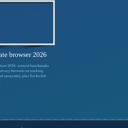
vate browser 2026
owser 2026: sourced benchmarks
rivacy browsers on tracking,
nd anonymity, plus Tor for full
.