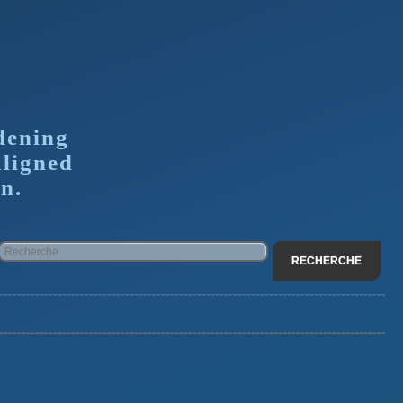
dening
aligned
n.