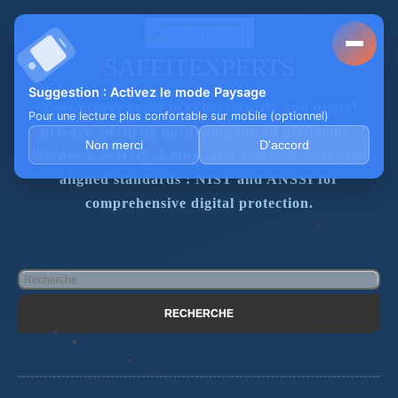
SAFEITEXPERTS
Suggestion : Activez le mode Paysage
Your expert guide to cybersecurity and digital
Pour une lecture plus confortable sur mobile (optionnel)
privacy. Security hardening for all platforms :
Non merci
D'accord
Windows, macOS, Linux, and Android. Solutions
aligned standards : NIST and ANSSI for
comprehensive digital protection.