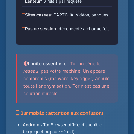
Lenteur
: 3 relais par requête
Sites casses
: CAPTCHA, vidéos, banques
Pas de session
: déconnecté a chaque fois
Limite essentielle :
Tor protège le
réseau
, pas votre machine. Un appareil
compromis (malware, keylogger) annule
toute l'anonymisation. Tor n'est pas une
solution miracle.
Sur mobile : attention aux confusions
Android
: Tor Browser officiel disponible
(torproject.org ou F-Droid).