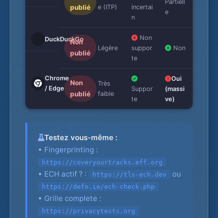
Partiell
publié
e (ITP)
incertai
e
n
Non
DuckDuckGo
Non
Légère
suppor
Non
publié
te
Chrome
Oui
Non
Très
/ Edge
Suppor
(massi
publié
faible
te
ve)
Testez vous-même :
• Fingerprinting :
https://coveryourtracks.eff.org
• ECH actif ? :
ou
https://tls-ech.dev
https://defo.ie/ech-check.php
• Grille complete :
https://privacytests.org