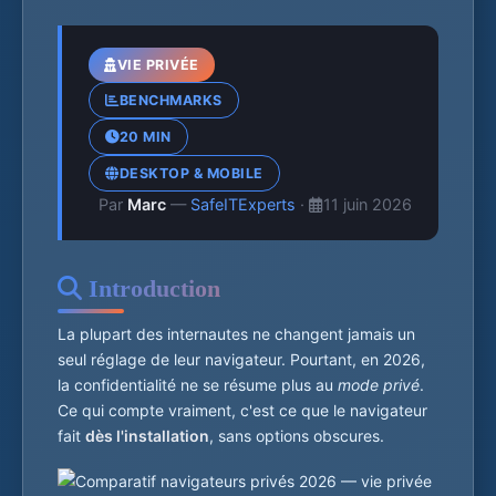
VIE PRIVÉE
BENCHMARKS
20 MIN
DESKTOP & MOBILE
Par
Marc
—
SafeITExperts
·
11 juin 2026
Introduction
La plupart des internautes ne changent jamais un
seul réglage de leur navigateur. Pourtant, en 2026,
la confidentialité ne se résume plus au
mode privé
.
Ce qui compte vraiment, c'est ce que le navigateur
fait
dès l'installation
, sans options obscures.