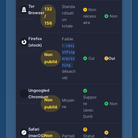
Tor
Standa
132
Non
Browser
rdisati
/
nécess
Non
on
aire
156
totale
Firefox
Faible
(stock)
(
resi
stFing
Non
Oui
Oui
erprin
publié
ting
désacti
vé)
Ungoogled
Chromium
Suppor
Non
Moyen
te
Non
publié
ne
(avec
DoH)
Safari
Non
(macOS)
Partiell
Statut