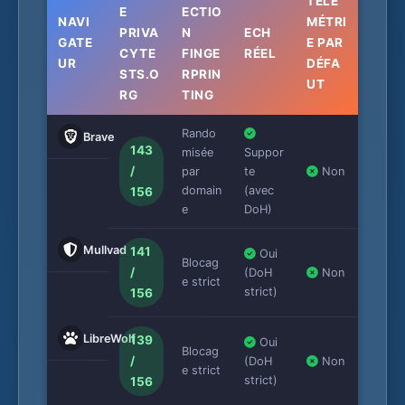
TÉLÉ
E
ECTIO
NAVI
MÉTRI
PRIVA
N
ECH
GATE
E PAR
CYTE
FINGE
RÉEL
UR
DÉFA
STS.O
RPRIN
UT
RG
TING
Rando
Brave
143
misée
Suppor
/
par
te
Non
domain
(avec
156
e
DoH)
Mullvad
141
Oui
Blocag
/
(DoH
Non
e strict
strict)
156
LibreWolf
139
Oui
Blocag
/
(DoH
Non
e strict
strict)
156