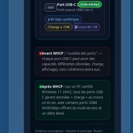
Port USB-C 3
USB4 80Gbps
Profil avancé USB4 Gen 4
📡
80 Gbps symétrique
⚡
🖥️
Charge ≥ 15W
Écrans 8K / VR
Avant WHCP :
"roulette des ports" —
chaque port USB-C peut avoir des
capacités différentes (données, charge,
affichage), sans cohérence entre eux.
Après WHCP :
sur un PC certifié
Windows 11 24H2, tous les ports USB-
C gèrent données + charge + au moins
un écran, avec certains ports USB4
40/80Gbps offrant du multi-écrans et
un débit élevé.
Schéma conceptuel : illustre le principe "Avant :