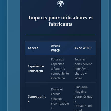
🌍
Impacts pour utilisateurs et
fabricants
Avant
Aspect
Avec WHCP
WHCP
Ports aux
Tous les
capacités
ports gèrent
Expérience
aléatoires,
données +
utilisateur
compatibilité
charge +
incertaine
vidéo
Plug-and-
Docks et
play des
écrans
Compatibilit
périphérique
souvent
é
s
incompatible
USB4/Thund
s
erbolt