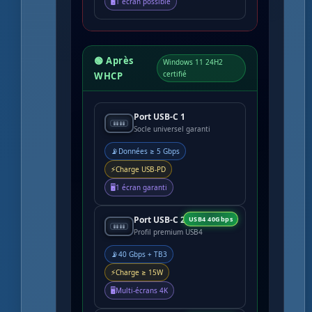
🖥️
1 écran possible
🟢 Après
Windows 11 24H2
certifié
WHCP
Port USB-C 1
Socle universel garanti
📡
Données ≥ 5 Gbps
⚡
Charge USB-PD
🖥️
1 écran garanti
Port USB-C 2
USB4 40Gbps
Profil premium USB4
📡
40 Gbps + TB3
⚡
Charge ≥ 15W
🖥️
Multi-écrans 4K