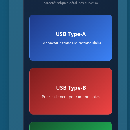
caractéristiques détaillées au verso
Caractéristiques
USB Type-A
Vitesse jusqu'à 10 Gbps
Connecteur standard rectangulaire
Non réversible
Utilisé pour claviers, souris, clés USB
Caractéristiques
USB Type-B
Connecteur carré robuste
Principalement pour imprimantes
Vitesse jusqu'à 5 Gbps
Peu utilisé sur portables modernes