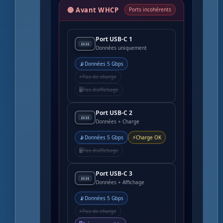
🔴 Avant WHCP
Ports incohérents
Port USB-C 1
Données uniquement
📡
Données 5 Gbps
⚡
Pas de charge
🖥️
Pas d'affichage
Port USB-C 2
Données + Charge
📡
⚡
Données 5 Gbps
Charge OK
🖥️
Pas d'affichage
Port USB-C 3
Données + Affichage
📡
Données 5 Gbps
⚡
Pas de charge