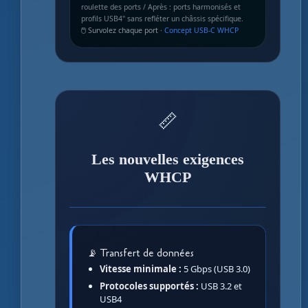
roulette des ports / Après : ports harmonisés et
profils USB4" sans refléter un châssis spécifique.
🖱️ Survolez chaque port ·
Concept USB-C WHCP
📏
Les nouvelles exigences
WHCP
📡 Transfert de données
Vitesse minimale :
5 Gbps (USB 3.0)
Protocoles supportés :
USB 3.2 et
USB4