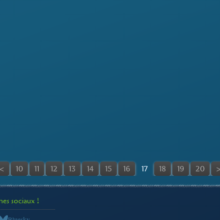
<
10
11
12
13
14
15
16
17
18
19
20
s sociaux !
Bluesky