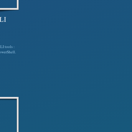
LI
I tools :
owerShell.