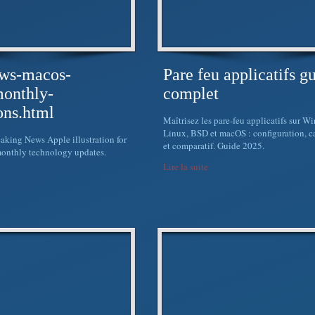
ews-macos-
Pare feu applicatifs g
onthly-
complet
ons.html
Maîtrisez les pare-feu applicatifs sur W
Linux, BSD et macOS : configuration, c
eaking News Apple illustration for
et comparatif. Guide 2025.
monthly technology updates.
Lire la suite