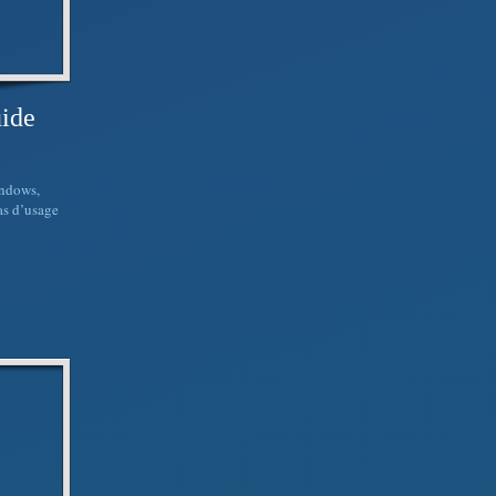
uide
indows,
as d’usage