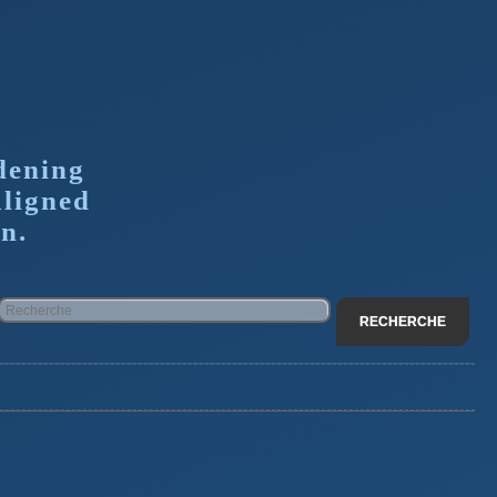
dening
aligned
n.