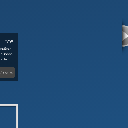
ource
ernières
026 sonne
n, la
 la suite