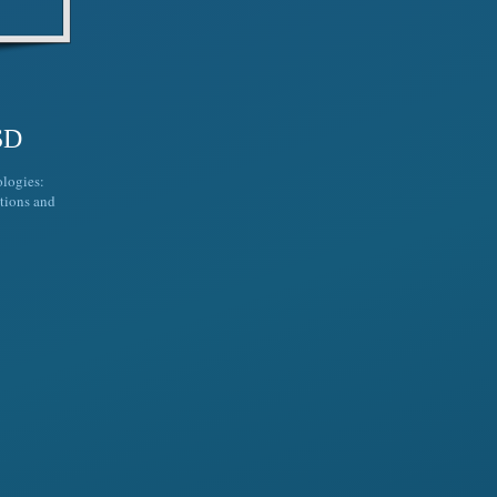
SD
ologies:
tions and